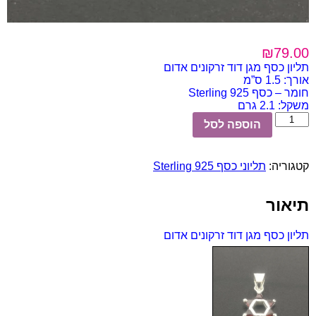
₪
79.00
תליון כסף מגן דוד זרקונים אדום
אורך: 1.5 ס”מ
חומר – כסף 925 Sterling
משקל: 2.1 גרם
כמות
הוספה לסל
של
תליון
כסף
קטגוריה:
תליוני כסף 925 Sterling
מגן
דוד
זרקונים
תיאור
אדום
תליון כסף מגן דוד זרקונים אדום