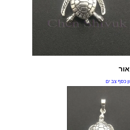
אור
ן כסף צב ים