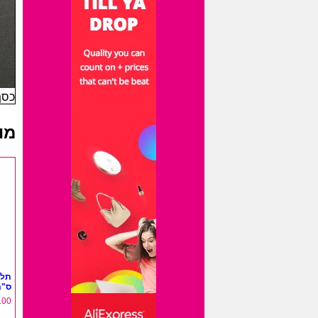
כסף-
מו
ס"מ
.00