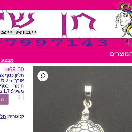
המוצרים
מבצע דבק נצנצים 
₪
69.00
תליון כסף צב
אורך: 2.5 ס”מ
חומר – כסף 925 terling
משקל: 1.7 גרם
כמות
הו
של
תליון
כסף
קטגוריה:
תליוני 
צב
ים