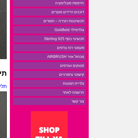
הדפסת סובלימציה
דוכנים וירידים מוצרים
תכשיטנות ויצירה – חומרים
גולדפילד Goldfield
תכשיטי כסף 925 Sterling
פעמוני רוח צדפים
מכחול אויר AIRBRUSH
סטוקים ועודפים
תי
קישוטי ציפורניים
גלריית תמונות
תליו
הרשמה לאתר
צור קשר