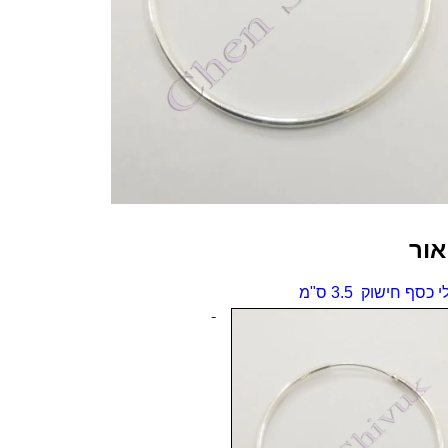
אור
 כסף חישוק 3.5 ס"מ