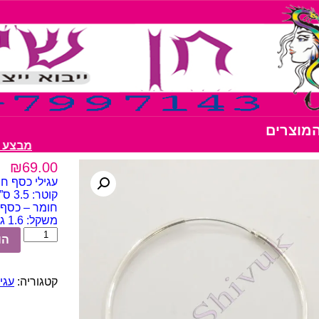
המוצרים
מבצע דבק נצנצים
₪
69.00
עגילי כסף חישוק 5
קוטר: 3.5 ס”מ
חומר – כסף 925 terling
משקל: 1.6 גרם
כמות
הו
של
עגילי
כסף
קטגוריה:
עגילי כ
חישוק
3.5
ס"מ