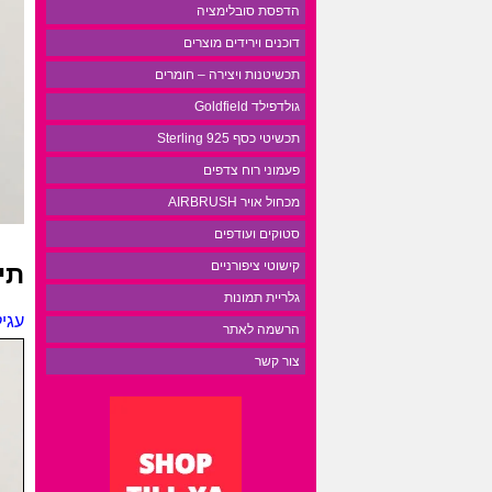
הדפסת סובלימציה
דוכנים וירידים מוצרים
תכשיטנות ויצירה – חומרים
גולדפילד Goldfield
תכשיטי כסף 925 Sterling
פעמוני רוח צדפים
מכחול אויר AIRBRUSH
סטוקים ועודפים
קישוטי ציפורניים
תי
גלריית תמונות
עגילי
הרשמה לאתר
צור קשר