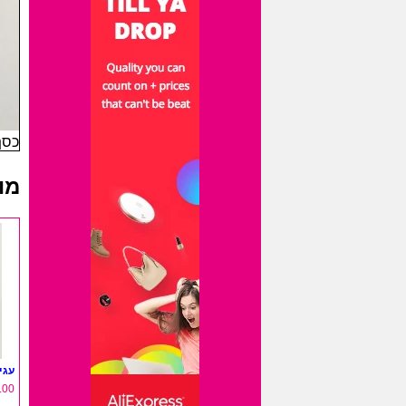
כסף-
מו
עגי
.00