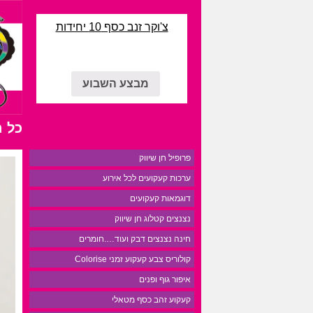
צ'וקר זנב כסף 10 יחידות
מבצע השבוע
כל 
פרופיל חן שיווק
ערכות קעקועים לכל אירוע
דוגמאות קעקועים
נצנצים קטלוג חן שיווק
חינה נצנצים דבק ועוד….חומרים
קולוריס צבע קעקוע זמני Colorise
איפור גוף ופנים
קעקוע זהב כסף מטאלי