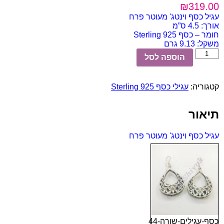
₪
319.00
עגיל כסף וינטג' מעוטר פרח
אורך: 4.5 ס”מ
חומר – כסף 925 Sterling
משקל: 9.13 גרם
כמות
הוספה לסל
של
עגיל
כסף
קטגוריה:
עגילי כסף Sterling 925
וינטג'
מעוטר
פרח
תיאור
עגיל כסף וינטג' מעוטר פרח
כסף-עגילים-שורה-44