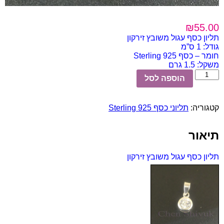
₪
55.00
תליון כסף עגול משובץ זירקון
גודל: 1 ס”מ
חומר – כסף 925 Sterling
משקל: 1.5 גרם
כמות
הוספה לסל
של
תליון
כסף
קטגוריה:
תליוני כסף 925 Sterling
עגול
משובץ
זירקון
תיאור
תליון כסף עגול משובץ זירקון