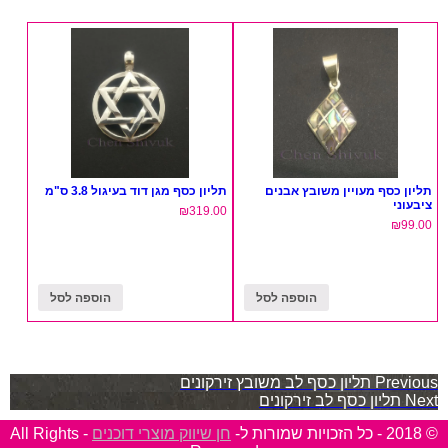
תליון כסף מעויין משובץ אבנים
תליון כסף מגן דוד בעיגול 3.8 ס"מ
ציבעוני
₪
319.00
₪
99.00
הוספה לסל
הוספה לסל
ניווט
Previous
תליון כסף לב משובץ זירקונים
Next
תליון כסף לב זירקונים
© 2018 - כל הזכויות שמורות ל-
חן שיווק מוצרי דוכנים
- All Rights