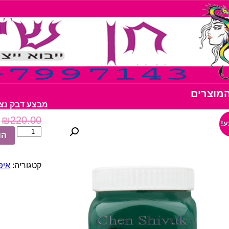
המוצרים
מבצע דבק נצנצים 10 יחידות רק
₪
220.00
!
כמות
הו
של
DEEP
GREEN
קטגוריה:
איפור 
-
איפור
גוף
-
8