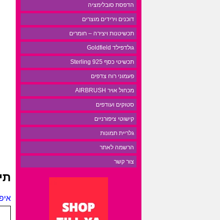
הדפסת סובלימציה
דוכנים וירידים מוצרים
תכשיטנות ויצירה – חומרים
גולדפילד Goldfield
תכשיטי כסף 925 Sterling
פעמוני רוח צדפים
מכחול אויר AIRBRUSH
סטוקים ועודפים
קישוטי ציפורניים
גלריית תמונות
הרשמה לאתר
צור קשר
תי
איפור גוף 200 מ”