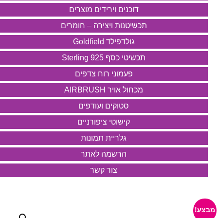
דוכנים וירידים מוצרים
תכשיטנות ויצירה – חומרים
גולדפילד Goldfield
תכשיטי כסף 925 Sterling
פעמוני רוח צדפים
מכחול אויר AIRBRUSH
סטוקים ועודפים
קישוטי ציפורניים
גלריית תמונות
הרשמה לאתר
צור קשר
מבצע!