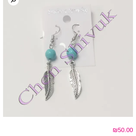
₪
50.00