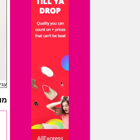
עגי
מו