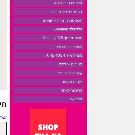
הדפסת סובלימציה
דוכנים וירידים מוצרים
תכשיטנות ויצירה – חומרים
גולדפילד Goldfield
תכשיטי כסף 925 Sterling
פעמוני רוח צדפים
מכחול אויר AIRBRUSH
סטוקים ועודפים
קישוטי ציפורניים
גלריית תמונות
הרשמה לאתר
צור קשר
תי
עגיל