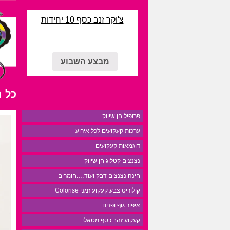
צ'וקר זנב כסף 10 יחידות
מבצע השבוע
כל 
פרופיל חן שיווק
ערכות קעקועים לכל אירוע
דוגמאות קעקועים
נצנצים קטלוג חן שיווק
חינה נצנצים דבק ועוד….חומרים
קולוריס צבע קעקוע זמני Colorise
איפור גוף ופנים
קעקוע זהב כסף מטאלי