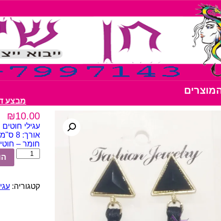
המוצרים
מבצע דבק נצנצים 0
₪
10.00
עגילי חוטים שח
אורך: 8 ס"מ
חומר – חוטי 
כמות
הו
של
עגילי
חוטים
קטגוריה:
עגי
שחור
משולש
8
ס"מ