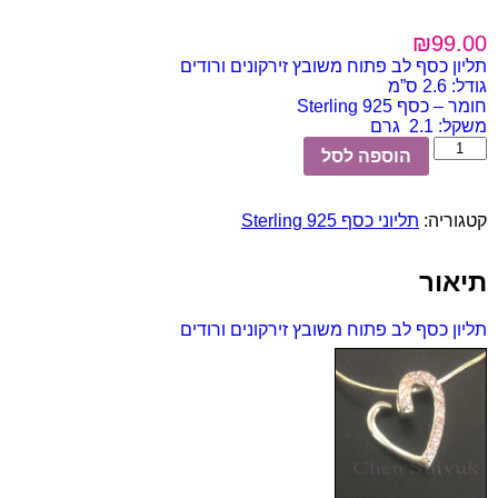
₪
99.00
תליון כסף לב פתוח משובץ זירקונים ורודים
גודל: 2.6 ס”מ
חומר – כסף 925 Sterling
משקל: 2.1 גרם
כמות
הוספה לסל
של
תליון
כסף
קטגוריה:
תליוני כסף 925 Sterling
לב
פתוח
משובץ
תיאור
זירקונים
ורודים
תליון כסף לב פתוח משובץ זירקונים ורודים