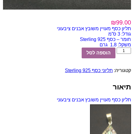
₪
99.00
תליון כסף מעויין משובץ אבנים ציבעוני
גודל: 3 ס”מ
חומר – כסף 925 Sterling
משקל: 1.8 גרם
כמות
הוספה לסל
של
תליון
כסף
קטגוריה:
תליוני כסף 925 Sterling
מעויין
משובץ
אבנים
תיאור
ציבעוני
תליון כסף מעויין משובץ אבנים ציבעוני