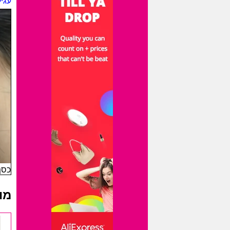
עגי
כסף-
מו