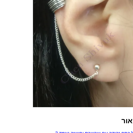
וחישוק
נצמד
3
אור