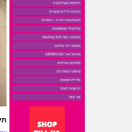
הדפסת סובלימציה
דוכנים וירידים מוצרים
תכשיטנות ויצירה – חומרים
גולדפילד Goldfield
תכשיטי כסף 925 Sterling
פעמוני רוח צדפים
מכחול אויר AIRBRUSH
סטוקים ועודפים
קישוטי ציפורניים
גלריית תמונות
הרשמה לאתר
צור קשר
תי