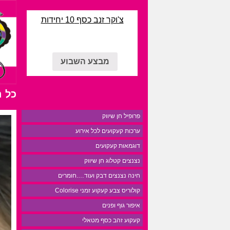
צ'וקר זנב כסף 10 יחידות
מבצע השבוע
כל 
פרופיל חן שיווק
ערכות קעקועים לכל אירוע
דוגמאות קעקועים
נצנצים קטלוג חן שיווק
חינה נצנצים דבק ועוד….חומרים
קולוריס צבע קעקוע זמני Colorise
איפור גוף ופנים
קעקוע זהב כסף מטאלי