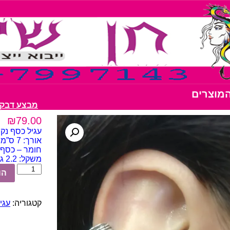
המוצרים
מבצע דבק נצנצים 10 יחיד
₪
79.00
עגיל כסף נק
אורך: 7 ס”מ
חומר – כסף 925 terling
משקל: 2.2 גרם
כמות
הו
של
עגיל
כסף
קטגוריה:
עגילי כ
נקודה
עם
שרשרת