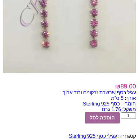
₪
89.00
עגיל כסף שרשרת זרקונים ורוד ארוך
אורך: 5 ס”מ
חומר – כסף 925 Sterling
משקל: 1.76 גרם
כמות
הוספה לסל
של
עגיל
כסף
קטגוריה:
עגילי כסף Sterling 925
שרשרת