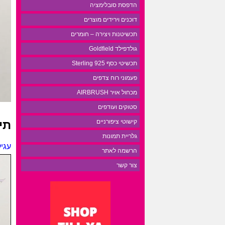
הדפסת סובלימציה
דוכנים וירידים מוצרים
תכשיטנות ויצירה – חומרים
גולדפילד Goldfield
תכשיטי כסף 925 Sterling
פעמוני רוח צדפים
מכחול אויר AIRBRUSH
סטוקים ועודפים
תי
קישוטי ציפורניים
גלריית תמונות
עגילי
הרשמה לאתר
צור קשר