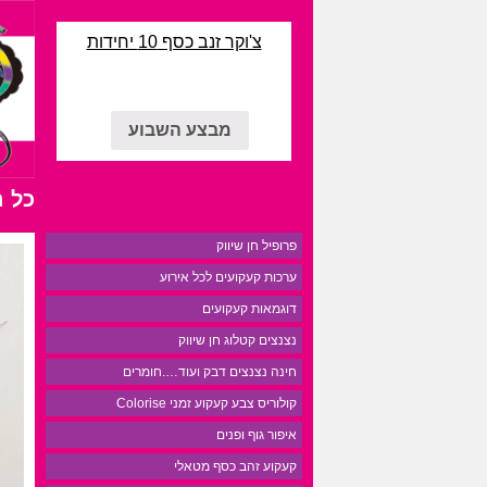
צ'וקר זנב כסף 10 יחידות
מבצע השבוע
כל 
פרופיל חן שיווק
ערכות קעקועים לכל אירוע
דוגמאות קעקועים
נצנצים קטלוג חן שיווק
חינה נצנצים דבק ועוד….חומרים
קולוריס צבע קעקוע זמני Colorise
איפור גוף ופנים
קעקוע זהב כסף מטאלי