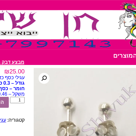
המוצרים
מבצע דבק נצנצים 10 יחידו
₪
25.00
עגילי כסף כד
גודל – 0.3 ס"מ
חומר – כסף 925 erling
משקל – 0.46 גרם
כמות
הו
של
עגילי
כסף
קטגוריה:
עגילי כ
כדור
גודל
0.3