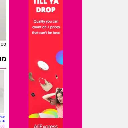
כסף-
מו
עגי
צהו
.00