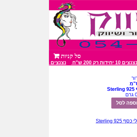
ת רק 200 ש"ח
נצנצים מעל 100 גווני צבע מרהיבים
ור
St
ספה לסל
סף Sterling 925