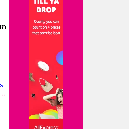
מו
תלי
ורודה 10
.00