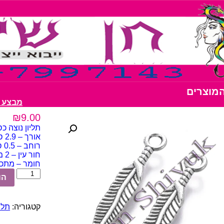
המוצרים
מבצע דבק נצנצים
₪
9.00
תליון נוצה כסף עתי
אורך – 2.9 ס"מ
רוחב – 0.5 ס"מ
חור עין – 2 מ"מ
חומר – מתכת
כמות
הו
של
תליון
נוצה
קטגוריה:
תלי
כסף
עתיק