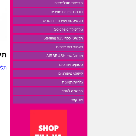
הדפסת סובלימציה
דוכנים וירידים מוצרים
תכשיטנות ויצירה – חומרים
גולדפילד Goldfield
תכשיטי כסף 925 Sterling
פעמוני רוח צדפים
תי
מכחול אויר AIRBRUSH
סטוקים ועודפים
תליון
קישוטי ציפורניים
גלריית תמונות
הרשמה לאתר
צור קשר