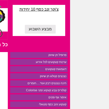
צ'וקר זנב כסף 10 יחידות
מבצע השבוע
כל 
פרופיל חן שיווק
ערכות קעקועים לכל אירוע
דוגמאות קעקועים
נצנצים קטלוג חן שיווק
חינה נצנצים דבק ועוד….חומרים
קולוריס צבע קעקוע זמני Colorise
איפור גוף ופנים
קעקוע זהב כסף מטאלי