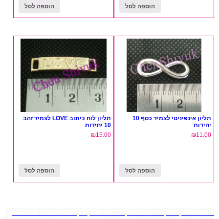
הוספה לסל
הוספה לסל
תליון אינפיניטי לצמיד כסף 10
תליון לוח כיתוב LOVE לצמיד זהב
ת
10 יחידות
₪
15.00
₪
הוספה לסל
הוספה לסל
ט
Pre
,תליון ידיים מחזיקות כדור אבן עין הנמר טבעי Natural