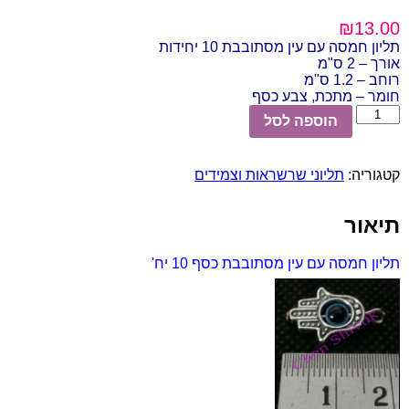
₪
13.00
תליון חמסה עם עין מסתובבת 10 יחידות
אורך – 2 ס"מ
רוחב – 1.2 ס"מ
חומר – מתכת, צבע כסף
כמות
הוספה לסל
של
תליון
חמסה
קטגוריה:
תליוני שרשראות וצמידים
עם
עין
מסתובבת
תיאור
כסף
10
יח'
תליון חמסה עם עין מסתובבת כסף 10 יח'