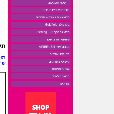
הדפסת סובלימציה
דוכנים וירידים מוצרים
תכשיטנות ויצירה – חומרים
גולדפילד Goldfield
תכשיטי כסף 925 Sterling
פעמוני רוח צדפים
תי
מכחול אויר AIRBRUSH
סטוקים ועודפים
תוס
קישוטי ציפורניים
שיער 100 גרם
גלריית תמונות
הרשמה לאתר
צור קשר