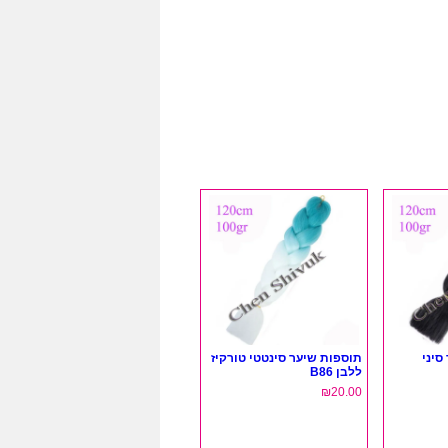
סיני
תוספות שיער סינטטי טורקיז
ללבן B86
₪
20.00