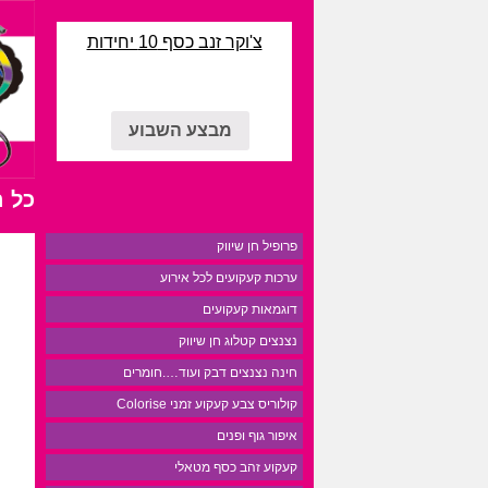
צ'וקר זנב כסף 10 יחידות
מבצע השבוע
כל 
פרופיל חן שיווק
ערכות קעקועים לכל אירוע
דוגמאות קעקועים
נצנצים קטלוג חן שיווק
חינה נצנצים דבק ועוד….חומרים
קולוריס צבע קעקוע זמני Colorise
איפור גוף ופנים
קעקוע זהב כסף מטאלי