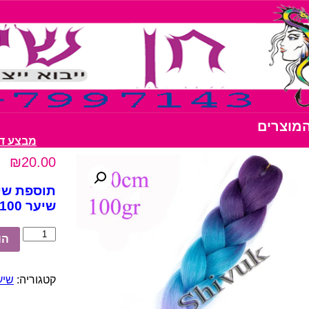
המוצרים
מבצע דבק נצנצים 0
₪
20.00
תוספת שיער
שיער 100 גרם אורך 120 ס”מ
כמות
הו
של
תוספת
שיער
קטגוריה:
שיער ס
סגול
כחול
לסגול