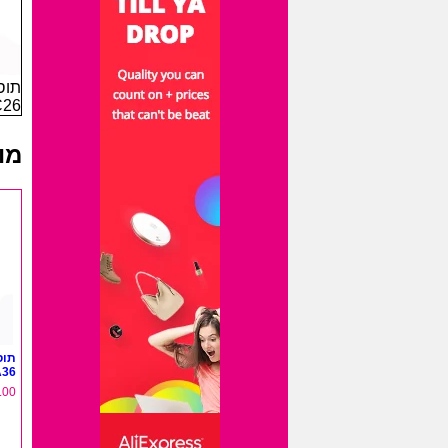
תוס
C26
מו
תוס
A36
.00