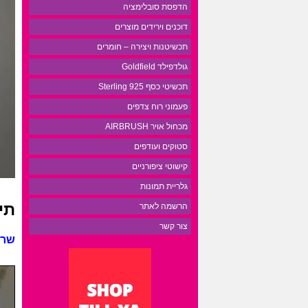
הדפסת סובלימציה
דוכנים וירידים מוצרים
תכשיטנות ויצירה – חומרים
גולדפילד Goldfield
תכשיטי כסף 925 Sterling
פעמוני רוח צדפים
מכחול אויר AIRBRUSH
סטוקים ועודפים
קישוטי ציפורניים
גלריית תמונות
תי
הרשמה לאתר
צור קשר
שרש