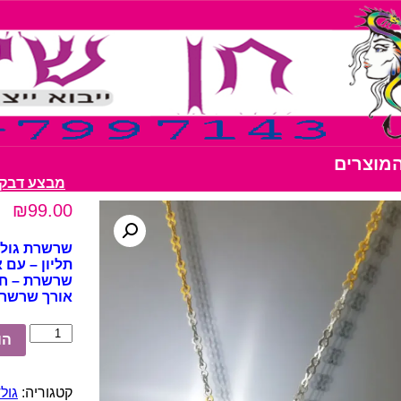
המוצרים
מבצע דבק נצנצים 10 יחיד
₪
99.00
שרשרת גולדפ
תליון –
עם א
שרשרת – חוליות 
אורך שרשרת –
כמות
הו
של
שרשרת
גולדפילד
קטגוריה:
גולדפי
זירקון