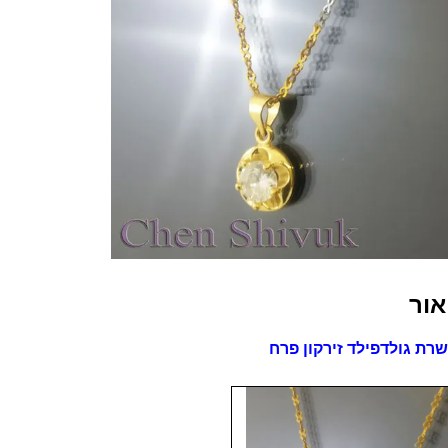
פרח
אור
רת גולדפילד זירקון פרח