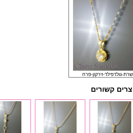
רת-גולדפילד-זירקון-פרח
צרים קשורים