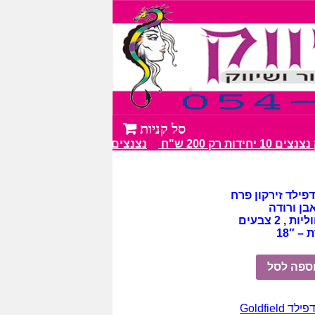
ות רק 200 ש"ח
נצנצים מעל 100 גווני צבע מרהיבים
ילד זירקון פרח
בן ורודה
, 2 צבעים
 18″
ספה לסל
לד Goldfield