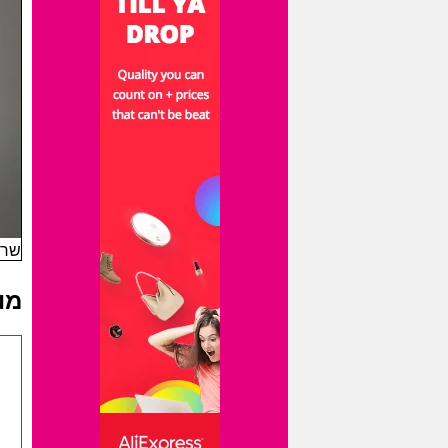
שרש
מו