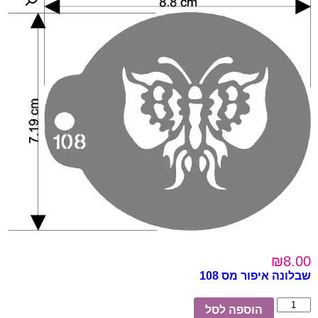
₪
8.00
שבלונה איפור מס 108
כמות
הוספה לסל
של