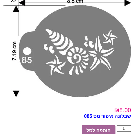
₪
8.00
שבלונה איפור מס 085
כמות
הוספה לסל
של