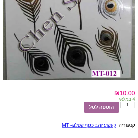
₪
10.00
4 במלאי
כמות
הוספה לסל
של
קעקוע
מטלי
קטגוריה:
קעקוע זהב כסף קטלוג- MT
דף
MT-
012