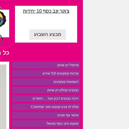
צ'וקר זנב כסף 10 יחידות
מבצע השבוע
כל 
פרופיל חן שיווק
ערכות קעקועים לכל אירוע
דוגמאות קעקועים
נצנצים קטלוג חן שיווק
חינה נצנצים דבק ועוד….חומרים
קולוריס צבע קעקוע זמני Colorise
איפור גוף ופנים
קעקוע זהב כסף מטאלי