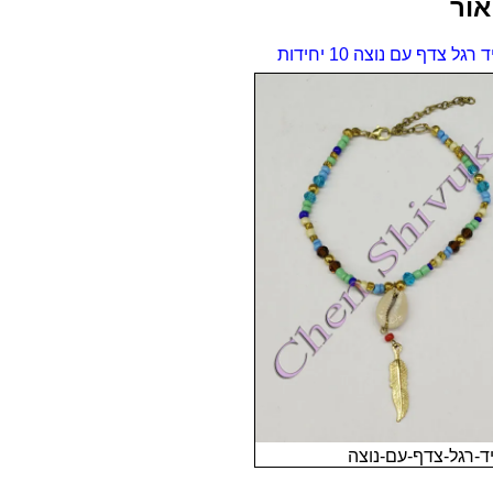
אור
רגל צדף עם נוצה 10 יחידות
ד-רגל-צדף-עם-נוצה