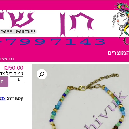
המוצרים
מבצע דבק נצנצים 
₪
50.00
צמיד רגל צדף עם 
כמות
הו
של
צמיד
רגל
קטגוריה:
צמי
צדף
עם
נוצה
10
יח'