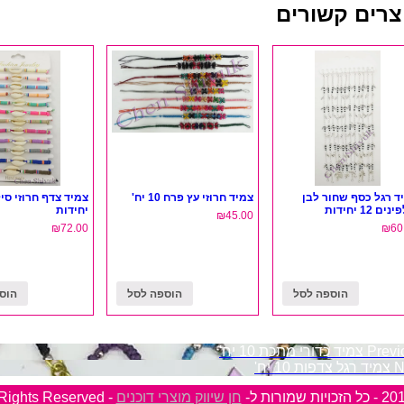
צרים קשורים
ד רגל כסף שחור לבן
צמיד חרוזי עץ פרח 10 יח'
ים 12 יחידות
יחידות
₪
45.00
₪
72.00
₪
60
הוספה לסל
הוספה לסל
הוס
וט
Previ
צמיד כדורי מתכת 10 יח'
N
צמיד רגל צדפות 10 יח'
חן שיווק מוצרי דוכנים
- All Rights Reserved