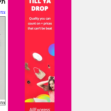
תי
צמיד 
צמי