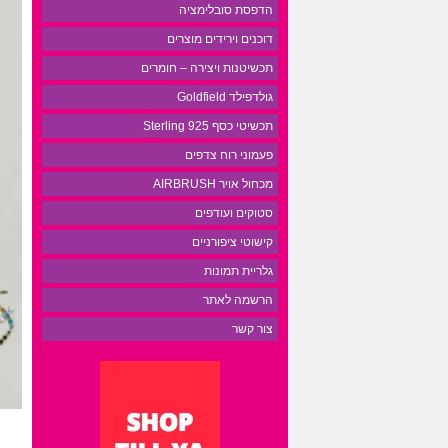
הדפסת סובלימציה
דוכנים וירידים מוצרים
תכשיטנות ויצירה – חומרים
גולדפילד Goldfield
תכשיטי כסף 925 Sterling
פעמוני רוח צדפים
מכחול אויר AIRBRUSH
סטוקים ועודפים
קישוטי ציפורניים
גלריית תמונות
הרשמה לאתר
צור קשר