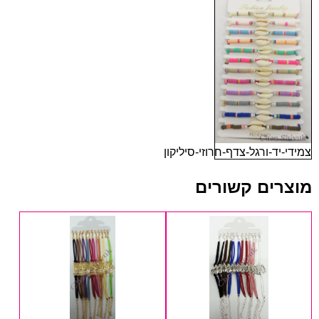
צמידי-יד-ורגל-צדף-חרוזי-סיליקון
מוצרים קשורים