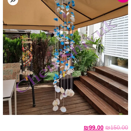
₪
99.00
₪
150.00