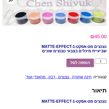
₪
45.00
נצנצים מט-אפקט-MATTE-EFFECT-1
שביעיית מיכלים בצבעי נצנצים שונים
כמות
הוספה לסל
של
נצנצים
מט-אפקט-
קטגוריה:
חינה שחורה , נצנצים , דבק , מהאנדי ועוד'
MATTE-
EFFECT-
1
תיאור
נצנצים מט-אפקט-MATTE-EFFECT-1