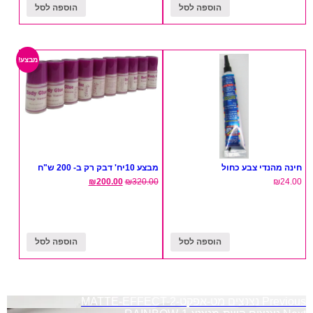
הוספה לסל
הוספה לסל
מבצע!
חינה מהנדי צבע כחול
מבצע 10יח' דבק רק ב- 200 ש"ח
₪
200.00
₪
320.00
₪
24.00
הוספה לסל
הוספה לסל
ניווט
Previous
נצנצים מט-אפקט-MATTE-EFFECT-2