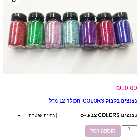
₪
10.00
נצנצים בקבוק COLORS
תכולה 12 מ"ל
נצנצים COLORS צבע --»
כמות
הוספה לסל
של
נצנצים