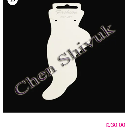
₪
30.00