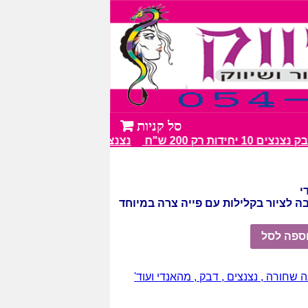
חידות רק 200 ש"ח
נצנצים מעל 100 גווני צבע מרהיבים
י
ה לציור בקלילות עם פייה צרה במיוחד
ספה לסל
ה שחורה , נצנצים , דבק , מהאנדי ועוד'