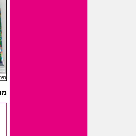
חינ
מו