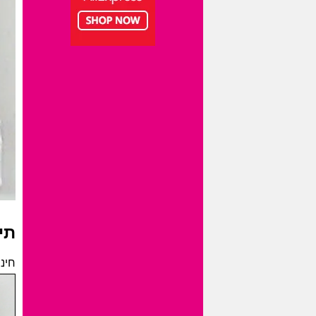
תי
חינה