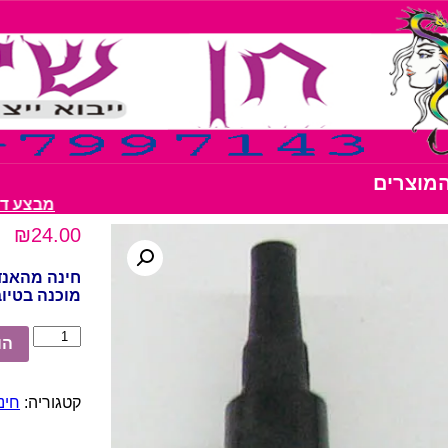
המוצרים
מבצע דבק נצנצים 10 י
₪
24.00
חינה מהאנד
מוכנה בטיוב
כמות
הו
של
חינה
מהנדי
קטגוריה:
חינ
צבע
ירוק