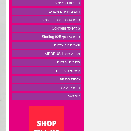
הדפסת סובלימציה
דוכנים וירידים מוצרים
תכשיטנות ויצירה – חומרים
גולדפילד Goldfield
תכשיטי כסף 925 Sterling
פעמוני רוח צדפים
מכחול אויר AIRBRUSH
סטוקים ועודפים
קישוטי ציפורניים
גלריית תמונות
הרשמה לאתר
צור קשר