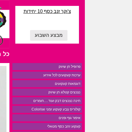
צ'וקר זנב כסף 10 יחידות
מבצע השבוע
כל 
פרופיל חן שיווק
ערכות קעקועים לכל אירוע
דוגמאות קעקועים
נצנצים קטלוג חן שיווק
חינה נצנצים דבק ועוד….חומרים
קולוריס צבע קעקוע זמני Colorise
איפור גוף ופנים
קעקוע זהב כסף מטאלי