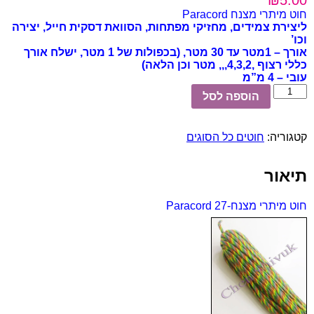
חוט מיתרי מצנח Paracord
ליצירת צמידים, מחזיקי מפתחות,
הסוואת
דסקית חייל
, יצירה
וכו’
אורך – 1מטר עד 30 מטר, (בכפולות של 1 מטר, ישלח אורך
כללי רצוף ,4,3,2,,, מטר וכן הלאה)
עובי – 4 מ”מ
כמות
הוספה לסל
של
חוט
מיתרי
קטגוריה:
חוטים כל הסוגים
מצנח-27
Paracord
תיאור
חוט מיתרי מצנח-27 Paracord