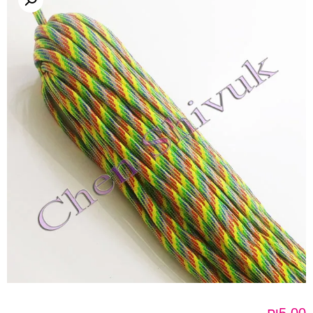
₪
5.00