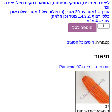
ליצירת צמידים, מחזיקי מפתחות,
הסוואת
דסקית חייל
, יצירה
וכו’
אורך – 1מטר עד 30 מטר, (בכפולות של 1 מטר, ישלח אורך
כללי רצוף ,4,3,2,,, מטר וכן הלאה)
עובי – 4 מ”מ
כמות
הוספה לסל
של
חוט
מיתרי
קטגוריה:
חוטים כל הסוגים
מצנח-07
Paracord
תיאור
חוט מיתרי מצנח-07 Paracord
07
חוט-פארקורד-כתום