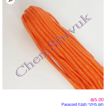
₪
5.00
חוט מיתרי מצנח Paracord