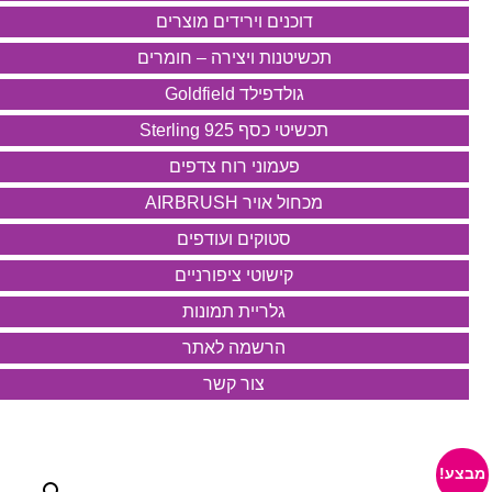
דוכנים וירידים מוצרים
תכשיטנות ויצירה – חומרים
גולדפילד Goldfield
תכשיטי כסף 925 Sterling
פעמוני רוח צדפים
מכחול אויר AIRBRUSH
סטוקים ועודפים
קישוטי ציפורניים
גלריית תמונות
הרשמה לאתר
צור קשר
מבצע!