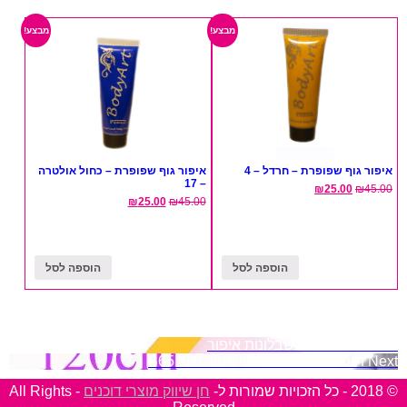
מבצע!
מבצע!
איפור גוף שפופרת – חרדל – 4
איפור גוף שפופרת – כחול אולטרה
– 17
₪
25.00
₪
45.00
₪
25.00
₪
45.00
הוספה לסל
הוספה לסל
ניווט
Previous
אלבום שבלונות איפור
Next
תוספות שיער סינטטי אפור ורוד B65
© 2018 - כל הזכויות שמורות ל-
חן שיווק מוצרי דוכנים
- All Rights