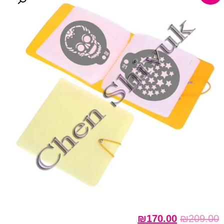
₪
170.00
₪
209.00