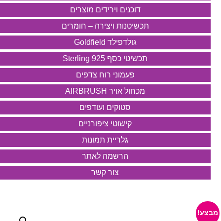
דוכנים וירידים מוצרים
תכשיטנות ויצירה – חומרים
גולדפילד Goldfield
תכשיטי כסף 925 Sterling
פעמוני רוח צדפים
מכחול אויר AIRBRUSH
סטוקים ועודפים
קישוטי ציפורניים
גלריית תמונות
הרשמה לאתר
צור קשר
מבצע!