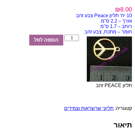
₪
8.00
10 יח' תליון Peace
צבע זהב
אורך – 2.2 ס"מ
רוחב – 1.7 ס"מ
חומר – מתכת, צבע זהב
כמות
הוספה לסל
של
תליון
PEACE
צבע
זהב
10
יח'
תליון PEACE זהב
קטגוריה:
תליוני שרשראות וצמידים
תיאור