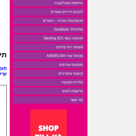
הדפסת סובלימציה
דוכנים וירידים מוצרים
תכשיטנות ויצירה – חומרים
גולדפילד Goldfield
תכשיטי כסף 925 Sterling
פעמוני רוח צדפים
תי
מכחול אויר AIRBRUSH
סטוקים ועודפים
תוספ
שיער 100 גרם א
קישוטי ציפורניים
גלריית תמונות
הרשמה לאתר
צור קשר