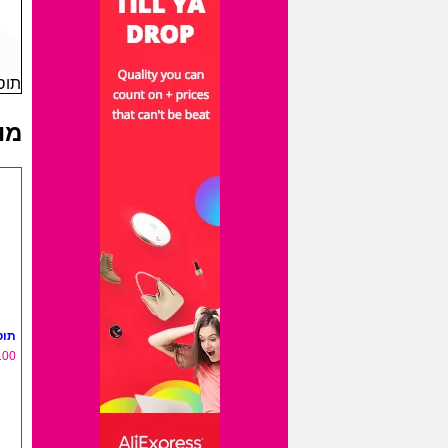
תוספ
מו
תוס
.00