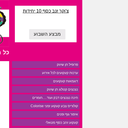
צ'וקר זנב כסף 10 יחידות
מבצע השבוע
כל 
פרופיל חן שיווק
ערכות קעקועים לכל אירוע
דוגמאות קעקועים
נצנצים קטלוג חן שיווק
חינה נצנצים דבק ועוד….חומרים
קולוריס צבע קעקוע זמני Colorise
איפור גוף ופנים
קעקוע זהב כסף מטאלי