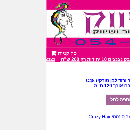
1 יחידות רק 200 ש"ח
נצנצים מעל 100 גווני צבע מרהיבים
רוד לבן טורקיז C48
ספה לסל
ינטטי Crazy Hair