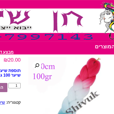
המוצרים
מבצע דבק נצנצים 0
₪
20.00
תוספת שיער ו
שיער 100 גרם אורך 120 ס"מ
כמות
הו
של
תוספת
שיער
קטגוריה:
שיער ס
ורוד
לבן
טורקיז