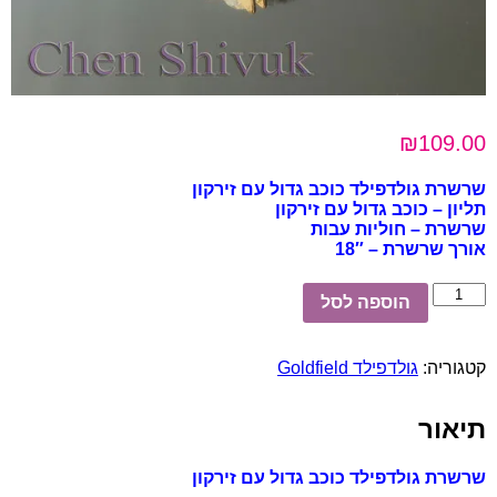
₪
109.00
שרשרת גולדפילד כוכב גדול עם זירקון
תליון – כוכב גדול עם זירקון
שרשרת – חוליות עבות
אורך שרשרת – 18″
כמות
הוספה לסל
של
שרשרת
גולדפילד
קטגוריה:
גולדפילד Goldfield
כוכב
גדול
עם
תיאור
זירקון
שרשרת גולדפילד כוכב גדול עם זירקון