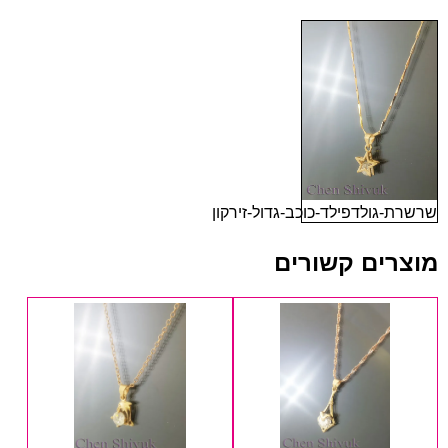
שרשרת-גולדפילד-כוכב-גדול-זירקון
מוצרים קשורים