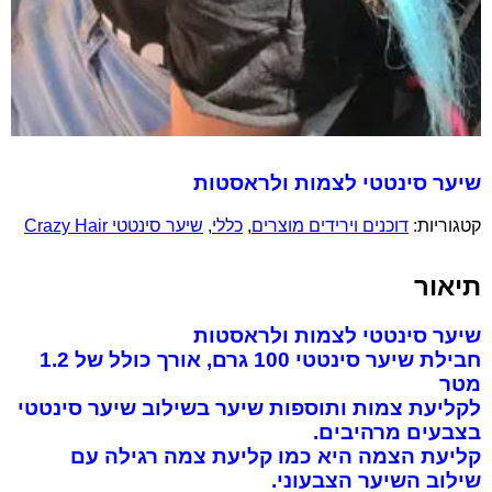
שיער סינטטי לצמות ולראסטות
קטגוריות:
דוכנים וירידים מוצרים
,
כללי
,
שיער סינטטי Crazy Hair
תיאור
שיער סינטטי לצמות ולראסטות
חבילת שיער סינטטי 100 גרם, אורך כולל של 1.2
מטר
לקליעת צמות ותוספות שיער בשילוב שיער סינטטי
בצבעים מרהיבים.
קליעת הצמה היא כמו קליעת צמה רגילה עם
שילוב השיער הצבעוני.