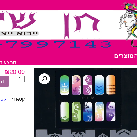
המוצרים
מבצע דבק נצנצים 0
₪
20.00
כמות
הו
של
שבלונות
ציפורניים
קטגוריה:
קטל
מס'
85