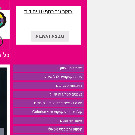
צ'וקר זנב כסף 10 יחידות
מבצע השבוע
כל 
פרופיל חן שיווק
ערכות קעקועים לכל אירוע
דוגמאות קעקועים
נצנצים קטלוג חן שיווק
חינה נצנצים דבק ועוד….חומרים
קולוריס צבע קעקוע זמני Colorise
איפור גוף ופנים
קעקוע זהב כסף מטאלי