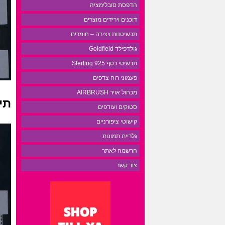
הדפסת סובלימציה
דוכנים וירידים מוצרים
תכשיטנות ויצירה – חומרים
גולדפילד Goldfield
תכשיטי כסף 925 Sterling
פעמוני רוח צדפים
מכחול אויר AIRBRUSH
תי
סטוקים ועודפים
קישוטי ציפורניים
גלריית תמונות
הרשמה לאתר
צור קשר