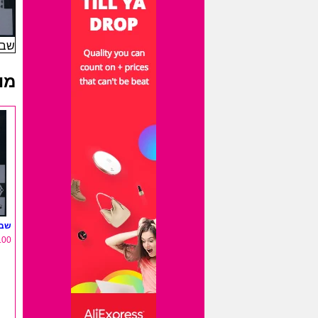
שבלו
מו
שבל
.00