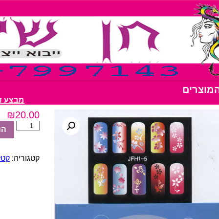
המוצרים
מבצע דבק נצנצים 
₪
20.00
כמות
הו
של
שבלונות
ציפורניים
קטגוריה:
קטל
מס'
05