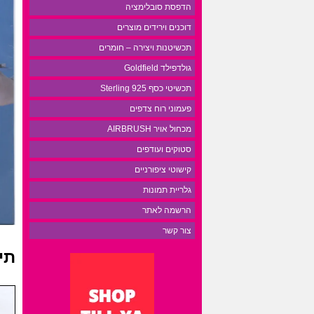
הדפסת סובלימציה
דוכנים וירידים מוצרים
תכשיטנות ויצירה – חומרים
גולדפילד Goldfield
תכשיטי כסף 925 Sterling
פעמוני רוח צדפים
מכחול אויר AIRBRUSH
סטוקים ועודפים
קישוטי ציפורניים
גלריית תמונות
הרשמה לאתר
צור קשר
תי