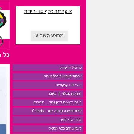
צ'וקר זנב כסף 10 יחידות
מבצע השבוע
כל 
פרופיל חן שיווק
ערכות קעקועים לכל אירוע
דוגמאות קעקועים
נצנצים קטלוג חן שיווק
חינה נצנצים דבק ועוד….חומרים
קולוריס צבע קעקוע זמני Colorise
איפור גוף ופנים
קעקוע זהב כסף מטאלי