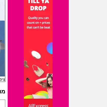
ציפו
מו