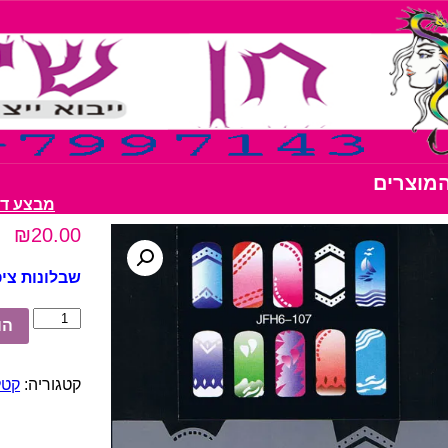
המוצרים
מבצע דבק נצנצים 10
₪
20.00
שבלונות ציפור
כמות
הו
של
שבלונות
ציפורניים
קטגוריה:
קטל
מס’
107