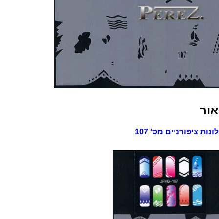
אור
נות ציפורניים מס’ 107