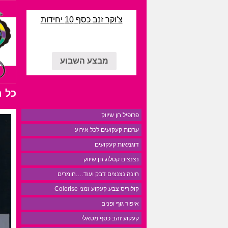
צ'וקר זנב כסף 10 יחידות
מבצע השבוע
כל 
פרופיל חן שיווק
ערכות קעקועים לכל אירוע
דוגמאות קעקועים
נצנצים קטלוג חן שיווק
חינה נצנצים דבק ועוד….חומרים
קולוריס צבע קעקוע זמני Colorise
איפור גוף ופנים
קעקוע זהב כסף מטאלי