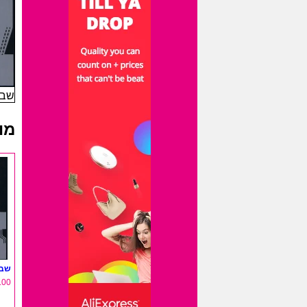
שבלו
מו
שבלו
.00