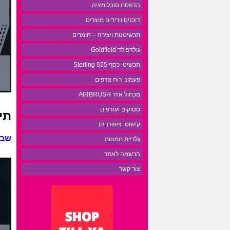
הדפסת סובלימציה
דוכנים וירידים מוצרים
תכשיטנות ויצירה – חומרים
גולדפילד Goldfield
תכשיטי כסף 925 Sterling
פעמוני רוח צדפים
מכחול אויר AIRBRUSH
סטוקים ועודפים
תי
קישוטי ציפורניים
שבלו
גלריית תמונות
הרשמה לאתר
צור קשר