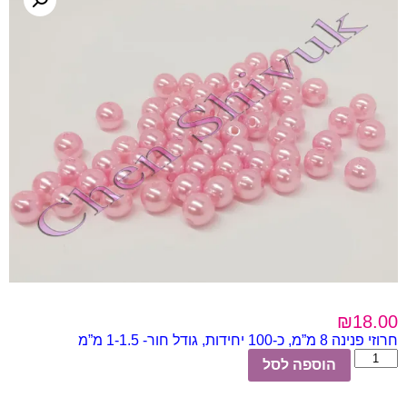
₪
18.00
חרוזי פנינה 8 מ”מ,
כ-100 יחידות,
גודל חור- 1-1.5 מ”מ
כמות
הוספה לסל
של
חרוזי
פנינה