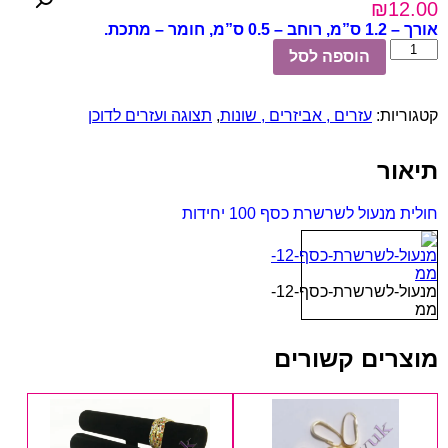
₪
12.00
אורך – 1.2 ס”מ, רוחב – 0.5 ס”מ, חומר – מתכת.
כמות
הוספה לסל
של
חולית
מנעול
קטגוריות:
עזרים , אביזרים , שונות
,
תצוגה ועזרים לדוכן
לשרשרת
כסף
100
תיאור
יחידות
חולית מנעול לשרשרת כסף 100 יחידות
מנעול-לשרשרת-כסף-12-
ממ
מוצרים קשורים