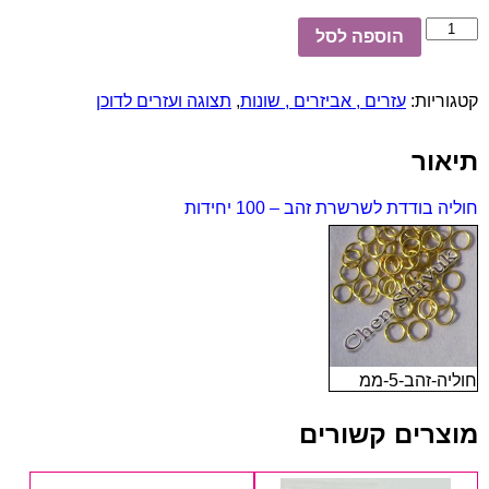
כמות
הוספה לסל
של
חוליה
בודדת
קטגוריות:
עזרים , אביזרים , שונות
,
תצוגה ועזרים לדוכן
לשרשרת
זהב
-
תיאור
100
יחידות
חוליה בודדת לשרשרת זהב – 100 יחידות
חוליה-זהב-5-ממ
מוצרים קשורים