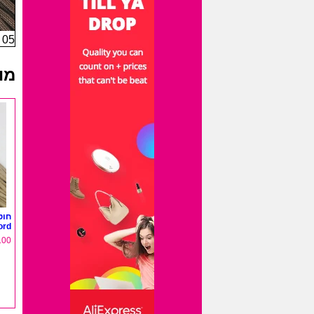
05 חוט-מיתר-חום
מו
ord
.00