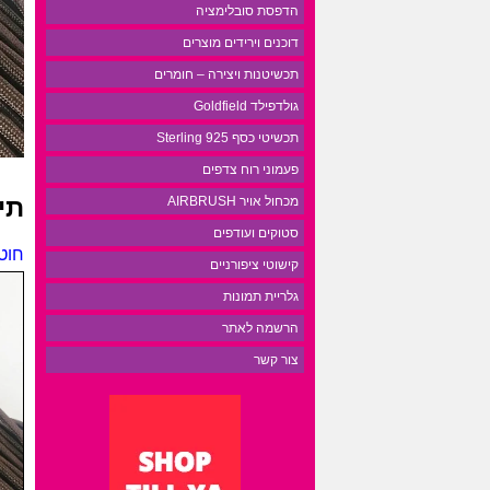
הדפסת סובלימציה
דוכנים וירידים מוצרים
תכשיטנות ויצירה – חומרים
גולדפילד Goldfield
תכשיטי כסף 925 Sterling
פעמוני רוח צדפים
תי
מכחול אויר AIRBRUSH
סטוקים ועודפים
חוט מי
קישוטי ציפורניים
גלריית תמונות
הרשמה לאתר
צור קשר