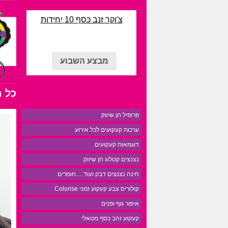
צ'וקר זנב כסף 10 יחידות
מבצע השבוע
כל 
פרופיל חן שיווק
ערכות קעקועים לכל אירוע
דוגמאות קעקועים
נצנצים קטלוג חן שיווק
חינה נצנצים דבק ועוד….חומרים
קולוריס צבע קעקוע זמני Colorise
איפור גוף ופנים
קעקוע זהב כסף מטאלי