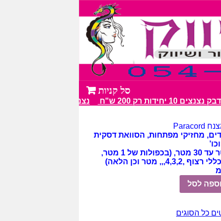
 10 יחידות רק 200 ש"ח
נצנצים מעל 100 גווני צבע מרהיבים
Paraco
דים, מחזיקי מפתחות,
הסוואת
דסקית
כו’
אורך – 1מטר עד 30 מטר, (בכפולות של 1 מטר,
4,3,,,, מטר וכן הלאה)
ספה לסל
ים כל הסוגים