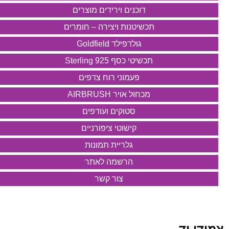
דוכנים וירידים מוצרים
תכשיטנות ויצירה – חומרים
גולדפילד Goldfield
תכשיטי כסף 925 Sterling
פעמוני רוח צדפים
מכחול אויר AIRBRUSH
סטוקים ועודפים
קישוטי ציפורניים
גלריית תמונות
הרשמה לאתר
צור קשר
צמידי יד