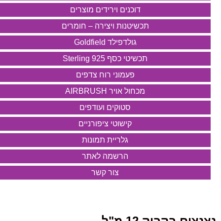
דוכנים וירידים מוצרים
תכשיטנות ויצירה – חומרים
גולדפילד Goldfield
תכשיטי כסף 925 Sterling
פעמוני רוח צדפים
מכחול אויר AIRBRUSH
סטוקים ועודפים
קישוטי ציפורניים
גלריית תמונות
הרשמה לאתר
צור קשר
נצנצים בקבוק 12 מ"ל